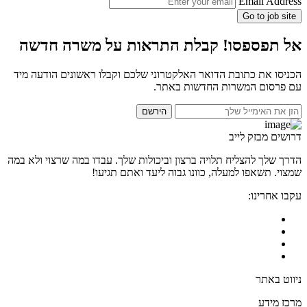
Email Address
Go to job site
אל תפספסו! קבלת התראות על משרה חדשה
הכניסו את כתובת הדואר האלקטרוני שלכם וקבלו ראשונים הודעה מיד
עם פרסום המשרות החדשות באתר.
הירשם
דרושים מבזק לייב
הדרך שלך להצליח תלויה ברצון וביכולות שלך. עבדו במה שרצוי ולא במה
שמצוי. תשאפו למעלה, כוונו גבוה ליעד ואתם תגיעו!
עקבו אחרינו:
ניווט באתר
מרכז מידע