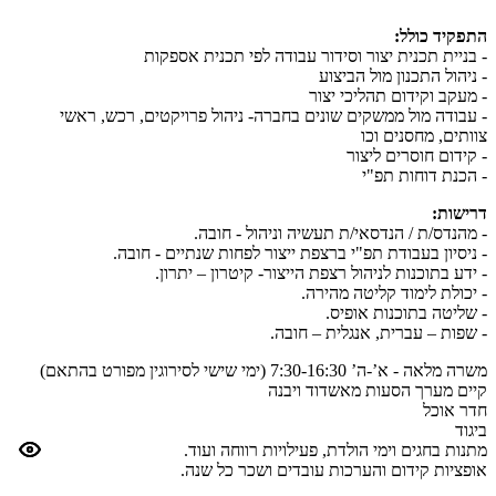
התפקיד כולל:
- בניית תכנית יצור וסידור עבודה לפי תכנית אספקות
- ניהול התכנון מול הביצוע
- מעקב וקידום תהליכי יצור
- עבודה מול ממשקים שונים בחברה- ניהול פרויקטים, רכש, ראשי
צוותים, מחסנים וכו
- קידום חוסרים ליצור
- הכנת דוחות תפ"י
דרישות:
- מהנדס/ת / הנדסאי/ת תעשיה וניהול - חובה.
- ניסיון בעבודת תפ"י ברצפת ייצור לפחות שנתיים - חובה.
- ידע בתוכנות לניהול רצפת הייצור- קיטרון – יתרון.
- יכולת לימוד קליטה מהירה.
- שליטה בתוכנות אופיס.
- שפות – עברית, אנגלית – חובה.
משרה מלאה - א’-ה’ 7:30-16:30 (ימי שישי לסירוגין מפורט בהתאם)
קיים מערך הסעות מאשדוד ויבנה
חדר אוכל
ביגוד
מתנות בחגים וימי הולדת, פעילויות רווחה ועוד.
אופציות קידום והערכות עובדים ושכר כל שנה.