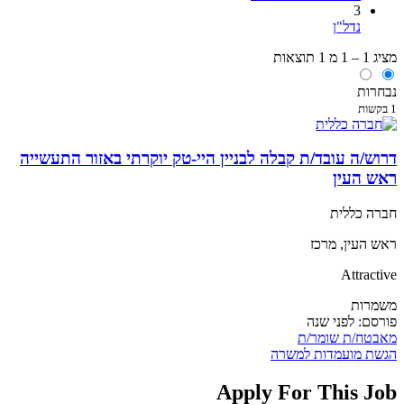
3
נדל"ן
מציג 1 – 1 מ 1 תוצאות
נבחרות
1 בקשות
דרוש/ה עובד/ת קבלה לבניין היי-טק יוקרתי באזור התעשייה
ראש העין
חברה כללית
ראש העין, מרכז
Attractive
משמרות
פורסם:
לפני שנה
מאבטח/ת
שומר/ת
הגשת מועמדות למשרה
Apply For This Job