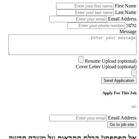
First Name
Last Name
Email Address
טלפון
Message
Resume Upload (optional)
Cover Letter Upload (optional)
Send Application
Apply For This Job
Email Address
Go to job site
אל תפספסו! קבלת התראות על משרה חדשה