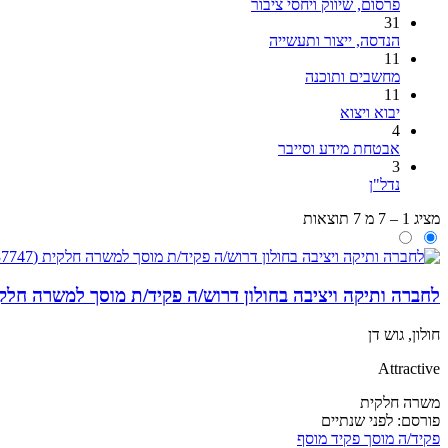
פרסום, שיווק ויחסי ציבור
31
הנדסה, ייצור ותעשייה
11
מחשבים ותוכנה
11
יבוא ויצוא
4
אבטחת מידע וסייבר
3
נדל"ן
מציג 1 – 7 מ 7 תוצאות
לחברה ותיקה ויציבה בחולון דרוש/ה פקיד/ת מוסך למשרה חלקית (747
חולון, גוש דן
Attractive
משרה חלקית
פורסם:
לפני שנתיים
פקיד/ה
מוסך
פקיד מוסף