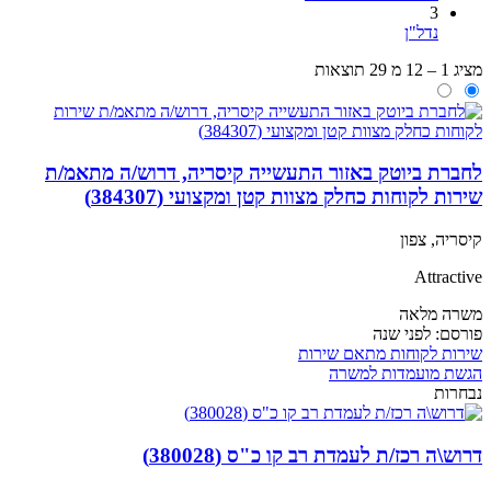
3
נדל"ן
מציג 1 – 12 מ 29 תוצאות
לחברת ביוטק באזור התעשייה קיסריה, דרוש/ה מתאמ/ת
שירות לקוחות כחלק מצוות קטן ומקצועי (384307)
קיסריה, צפון
Attractive
משרה מלאה
פורסם:
לפני שנה
שירות לקוחות
מתאם שירות
הגשת מועמדות למשרה
נבחרות
דרוש\ה רכז/ת לעמדת רב קו כ"ס (380028)