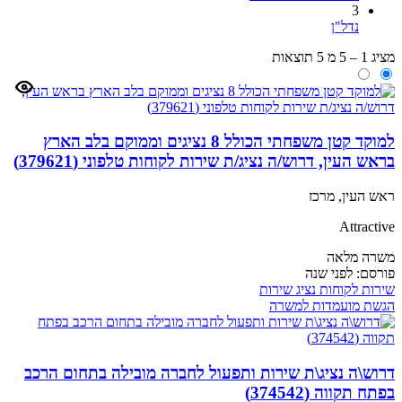
3
נדל"ן
מציג 1 – 5 מ 5 תוצאות
למוקד קטן משפחתי הכולל 8 נציגים וממוקם בלב הארץ
בראש העין, דרוש/ה נציג/ת שירות לקוחות טלפוני (379621)
ראש העין, מרכז
Attractive
משרה מלאה
פורסם:
לפני שנה
שירות לקוחות
נציג שירות
הגשת מועמדות למשרה
דרוש\ה נציג\ת שירות ותפעול לחברה מובילה בתחום הרכב
בפתח תקווה (374542)