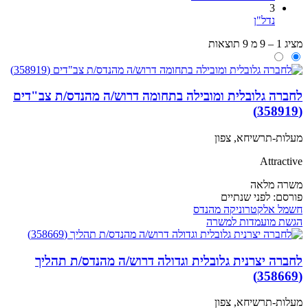
3
נדל"ן
מציג 1 – 9 מ 9 תוצאות
לחברה גלובלית ומובילה בתחומה דרוש/ה מהנדס/ת צב"דים
(358919)
מעלות-תרשיחא, צפון
Attractive
משרה מלאה
פורסם:
לפני שנתיים
חשמל
אלקטרוניקה
מהנדס
הגשת מועמדות למשרה
לחברה יצרנית גלובלית וגדולה דרוש/ה מהנדס/ת תהליך
(358669)
מעלות-תרשיחא, צפון