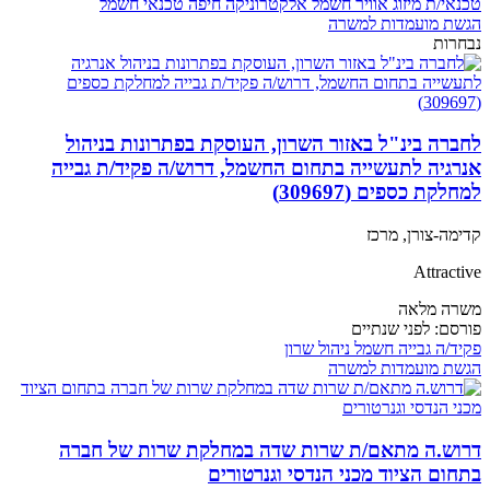
טכנאי/ת מיזוג אוויר
חשמל
אלקטרוניקה
חיפה
טכנאי חשמל
הגשת מועמדות למשרה
נבחרות
לחברה בינ"ל באזור השרון, העוסקת בפתרונות בניהול
אנרגיה לתעשייה בתחום החשמל, דרוש/ה פקיד/ת גבייה
למחלקת כספים (309697)
קדימה-צורן, מרכז
Attractive
משרה מלאה
פורסם:
לפני שנתיים
פקיד/ה
גבייה
חשמל
ניהול
שרון
הגשת מועמדות למשרה
דרוש.ה מתאם/ת שרות שדה במחלקת שרות של חברה
בתחום הציוד מכני הנדסי וגנרטורים