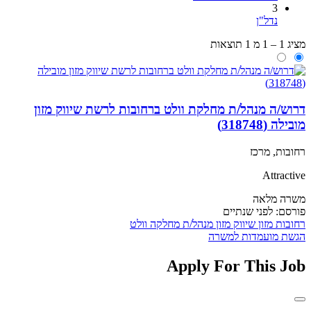
3
נדל"ן
מציג 1 – 1 מ 1 תוצאות
דרוש/ה מנהל/ת מחלקת וולט ברחובות לרשת שיווק מזון
מובילה (318748)
רחובות, מרכז
Attractive
משרה מלאה
פורסם:
לפני שנתיים
רחובות
מזון
שיווק מזון
מנהל/ת מחלקה
וולט
הגשת מועמדות למשרה
Apply For This Job