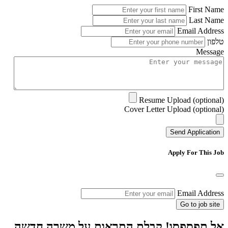
First Name
Last Name
Email Address
טלפון
Message
Resume Upload (optional)
Cover Letter Upload (optional)
Send Application
Apply For This Job
Email Address
Go to job site
אל תפספסו! קבלת התראות על משרה חדשה