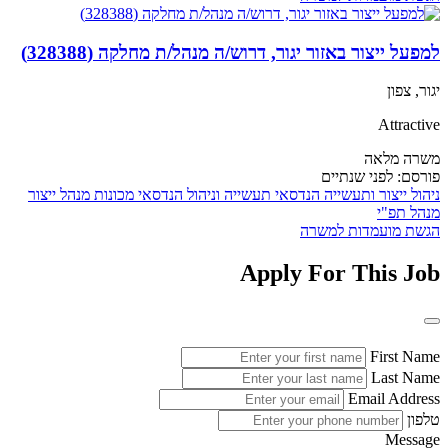
למפעל ייצור באזור יגור, דרוש/ה מנהל/ת מחלקה (328388)
יגור, צפון
Attractive
משרה מלאה
פורסם:
לפני שנתיים
ניהול ייצור ותעשייה
הנדסאי תעשייה וניהול
הנדסאי מכונות
מנהל ייצור
מנהל תפ"י
הגשת מועמדות למשרה
Apply For This Job
First Name
Last Name
Email Address
טלפון
Message