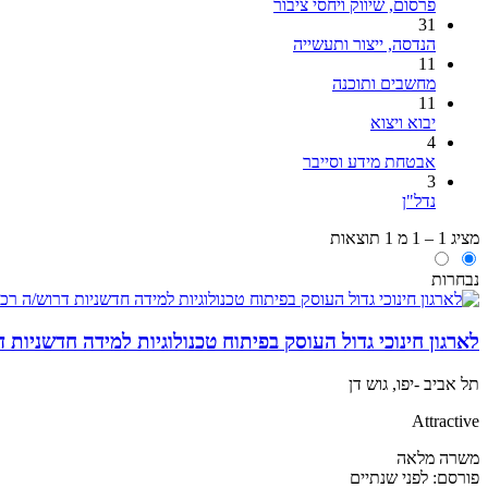
פרסום, שיווק ויחסי ציבור
31
הנדסה, ייצור ותעשייה
11
מחשבים ותוכנה
11
יבוא ויצוא
4
אבטחת מידע וסייבר
3
נדל"ן
מציג 1 – 1 מ 1 תוצאות
נבחרות
לארגון חינוכי גדול העוסק בפיתוח טכנולוגיות למידה חדשניות דרו
תל אביב -יפו, גוש דן
Attractive
משרה מלאה
פורסם:
לפני שנתיים